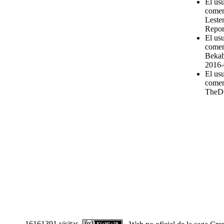
El us
comen
Leste
Repor
El us
comen
Bekab
2016-
El us
comen
TheD
16161391 visitas