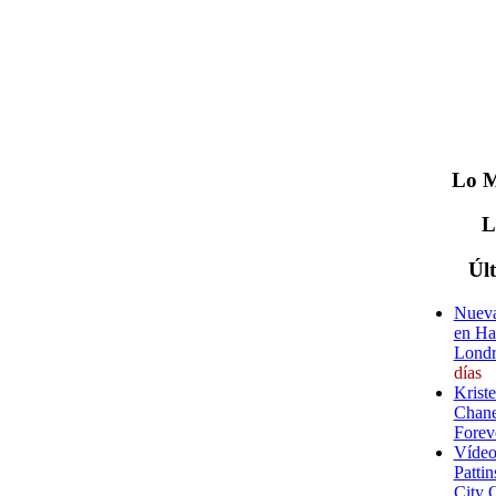
Lo
M
Úl
Nueva
en Ha
Londr
días
Krist
Chane
Forev
Vídeo
Pattin
City 