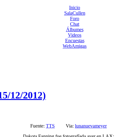
Inicio
SalaCullen
Foro
Chat
Álbumes
Videos
Encuestas
WebAmigas
5/12/2012)
Fuente:
TTS
Via:
lunanuevameyer
Dakota Fanning fue fotografíada ayer en LAX: