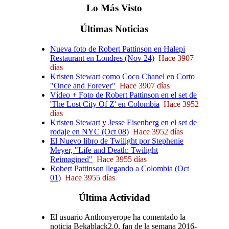
Lo
Más
Visto
Últimas
Noticias
Nueva foto de Robert Pattinson en Halepi
Restaurant en Londres (Nov 24)
Hace 3907
días
Kristen Stewart como Coco Chanel en Corto
"Once and Forever"
Hace 3907 días
Vídeo + Foto de Robert Pattinson en el set de
'The Lost City Of Z' en Colombia
Hace 3952
días
Kristen Stewart y Jesse Eisenberg en el set de
rodaje en NYC (Oct 08)
Hace 3952 días
El Nuevo libro de Twilight por Stephenie
Meyer, "Life and Death: Twilight
Reimagined"
Hace 3955 días
Robert Pattinson llegando a Colombia (Oct
01)
Hace 3955 días
Última
Actividad
El usuario Anthonyerope ha comentado la
noticia Bekablack2.0, fan de la semana 2016-