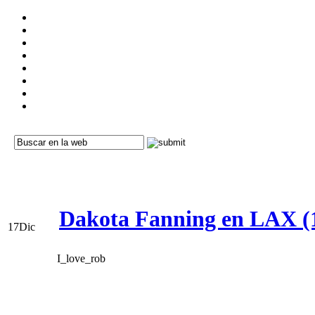
Dakota Fanning en LAX (1
17
Dic
I_love_rob