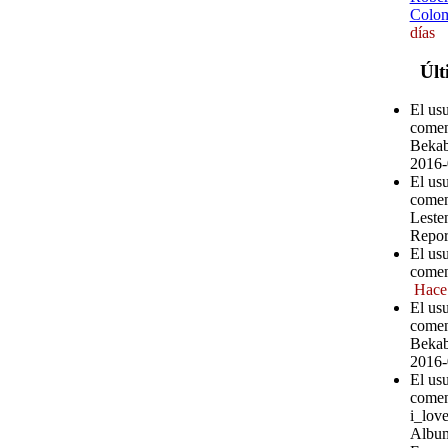
Colom
días
Últ
El us
comen
Bekab
2016-
El us
comen
Leste
Repor
El us
comen
Hace
El us
comen
Bekab
2016-
El us
comen
i_love
Album