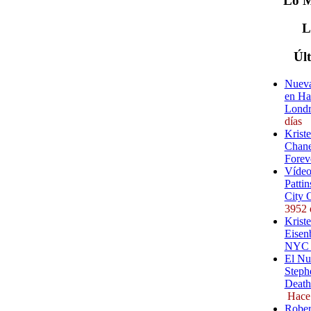
Lo
M
Úl
Nueva
en Ha
Londr
días
Krist
Chane
Forev
Vídeo
Pattin
City 
3952 
Kriste
Eisenb
NYC (
El Nu
Steph
Death
Hace
Rober