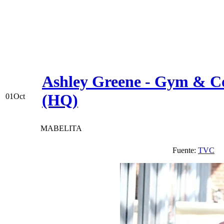
Ashley Greene - Gym & Co
(HQ)
01
Oct
MABELITA
Fuente:
TVC