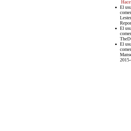
Hace
El us
comen
Leste
Repor
El usu
comen
TheD
El us
comen
Manse
2015-