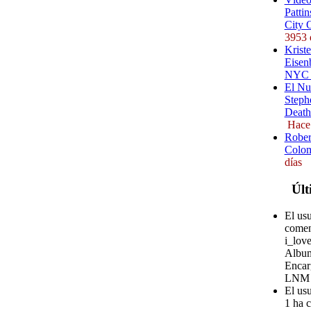
Pattin
City 
3953 
Kriste
Eisenb
NYC (
El Nu
Steph
Death
Hace
Rober
Colom
días
Últ
El usu
comen
i_love
Album
Encar
LNM
El us
1 ha c