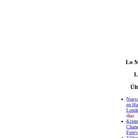
Lo
M
Úl
Nueva
en Ha
Londr
días
Krist
Chane
Forev
Vídeo