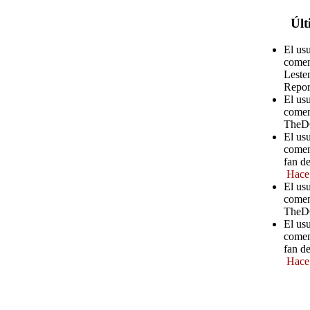
Últ
El us
comen
Leste
Repor
El us
comen
TheD
El us
comen
fan d
Hace
El us
comen
TheD
El us
comen
fan d
Hace