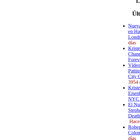
Úl
Nueva
en Ha
Londr
días
Krist
Chane
Forev
Vídeo
Pattin
City 
3954 
Kriste
Eisenb
NYC (
El Nu
Steph
Death
Hace
Rober
Colom
días