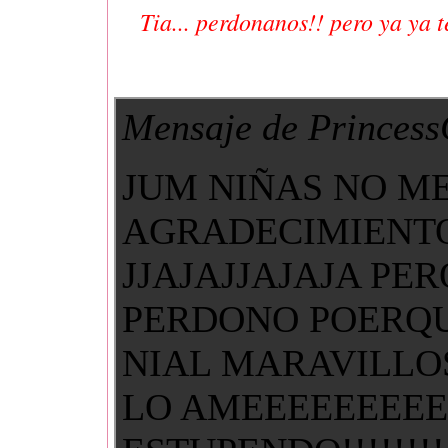
Tia... perdonanos!! pero ya ya t
Mensaje de Princess
JUM NIÑAS NO M
AGRADECIMIENTOS
JJAJAJJAJAJA PE
PERDONO POERQU
NIAL MARAVILL
LO AMEEEEEEEEE