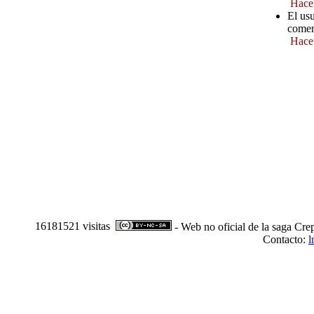
Hace
El us
comen
Hace
16181521 visitas
- Web no oficial de la saga Cre
Contacto:
l