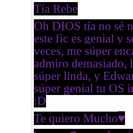
Tía Rebe
Oh DIOS tía no sé n
este fic es genial y 
veces, me súper enca
admiro demasiado, l
súper linda, y Edw
súper genial tu OS i
:D
♥
Te quiero Mucho