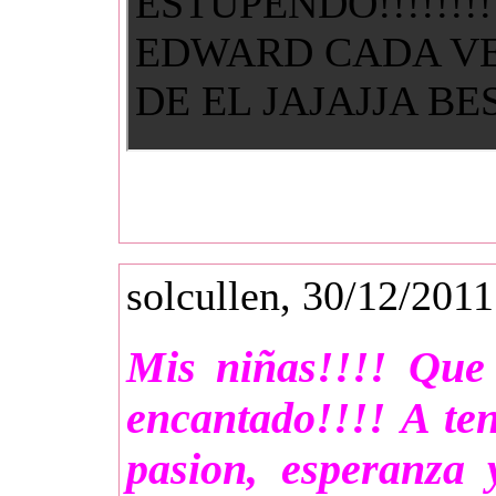
ESTUPENDO!!!!!!!!!
EDWARD CADA V
DE EL JAJAJJA B
solcullen, 30/12/201
Mis niñas!!!! Que 
encantado!!!! A ten
pasion, esperanza