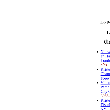
Lo
M
Úl
Nueva
en Ha
Londr
días
Krist
Chane
Forev
Vídeo
Pattin
City 
3955 
Kriste
Eisenb
NYC (