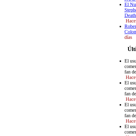
El Nu
Steph
Death
Hace
Rober
Colom
días
Últ
El us
comen
fan d
Hace
El us
comen
fan d
Hace
El us
comen
fan d
Hace
El us
comen