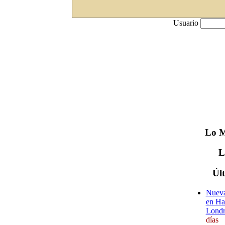
Usuario
Lo
M
Úl
Nueva
en Ha
Londr
días