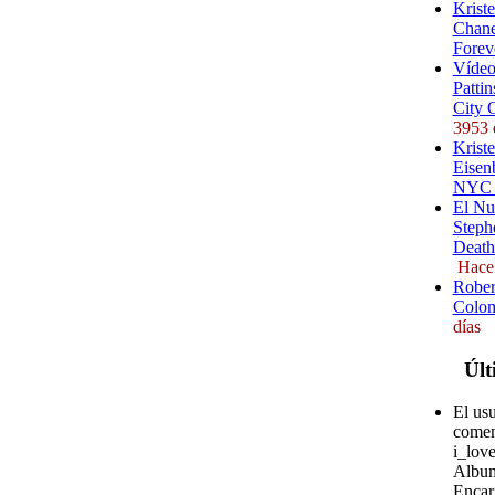
Krist
Chane
Forev
Vídeo
Pattin
City 
3953 
Kriste
Eisenb
NYC (
El Nu
Steph
Death
Hace
Rober
Colom
días
Últ
El us
comen
i_love
Album
Encar