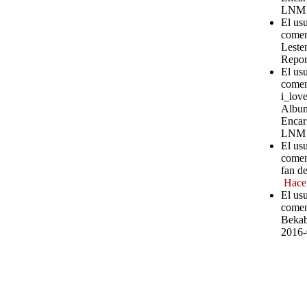
LNM
El us
comen
Leste
Repor
El us
comen
i_love
Album
Encar
LNM
El usu
comen
fan d
Hace
El usu
comen
Bekab
2016-