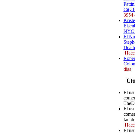
Pattin
City 
3954 
Kriste
Eisenb
NYC (
El Nu
Steph
Death
Hace
Rober
Colom
días
Últ
El us
comen
TheD
El us
comen
fan d
Hace
El us