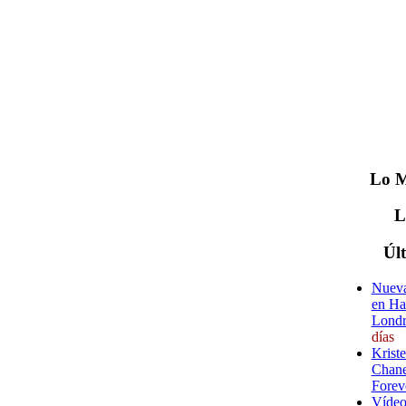
Lo
M
Úl
Nueva
en Ha
Londr
días
Krist
Chane
Forev
Vídeo