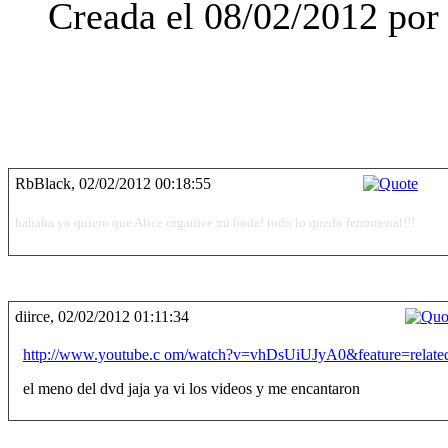
Creada el 08/02/2012 por 
RbBlack, 02/02/2012 00:18:55
hahaha yo quiero que Alice organice mi boda! todo lo quedo fenomenal!!!
diirce, 02/02/2012 01:11:34
http://www.youtube.c om/watch?v=vhDsUiUJyA0&feature=relate
el meno del dvd jaja ya vi los videos y me encantaron