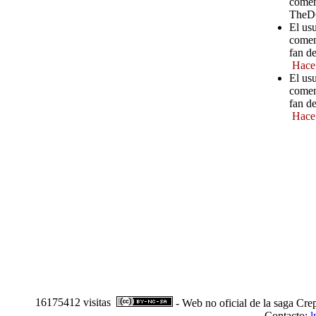
comen
TheD
El us
comen
fan d
Hace
El usu
comen
fan d
Hace
16175412 visitas
- Web no oficial de la saga Cre
Contacto:
l