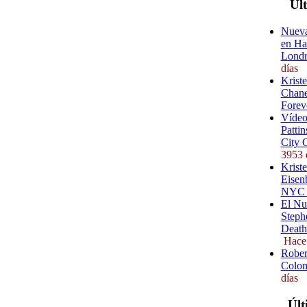
Úl
Nueva
en Ha
Londr
días
Krist
Chane
Forev
Vídeo
Pattin
City 
3953 
Kriste
Eisenb
NYC (
El Nu
Steph
Death
Hace
Rober
Colom
días
Últ