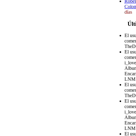
Rober
Colom
días
Últ
El us
comen
TheD
El us
comen
i_love
Album
Encar
LNM
El us
comen
TheD
El us
comen
i_love
Album
Encar
LNM
El us