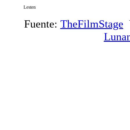
Lesten
Fuente:
TheFilmStage
V
Luna