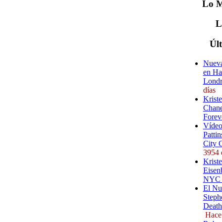
Lo
M
Úl
Nueva
en Ha
Londr
días
Krist
Chane
Forev
Vídeo
Pattin
City 
3954 
Kriste
Eisenb
NYC (
El Nu
Steph
Death
Hace