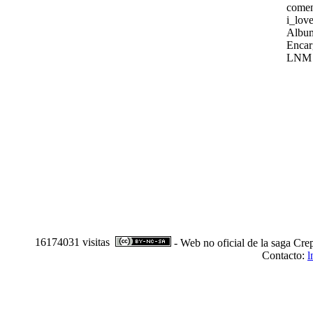
comen
i_love
Album
Encar
LNM
16174031 visitas
- Web no oficial de la saga Cre
Contacto:
l