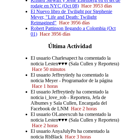
Kristen Stewart y Jesse Eisenberg en el set de
rodaje en NYC (Oct 08)
Hace 3953 días
El Nuevo libro de Twilight por Stephenie
Meyer, "Life and Death: Twilight
Reimagined"
Hace 3956 días
Robert Pattinson llegando a Colombia (Oct
01)
Hace 3956 días
Última
Actividad
El usuario Charlesapect ha comentado la
noticia Lesten♥♥♥ (Sala Cullen y Reportera)
Hace 50 minutos
El usuario Jeffreytiedy ha comentado la
noticia Meyer - Programador de la página
Hace 1 horas
El usuario Jeffreytiedy ha comentado la
noticia i_love_rob - Reportera, Jefa de
Albumes y Sala Cullen, Encargada del
Facebook de LNM
Hace 2 horas
El usuario OLaneexcuh ha comentado la
noticia Lesten♥♥♥ (Sala Cullen y Reportera)
Hace 2 horas
El usuario AnyaJulyPn ha comentado la
noticia RbBlack
Hace 3 horas