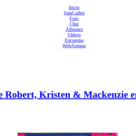
Inicio
SalaCullen
Foro
Chat
Álbumes
Videos
Encuestas
WebAmigas
e Robert, Kristen & Mackenzie e