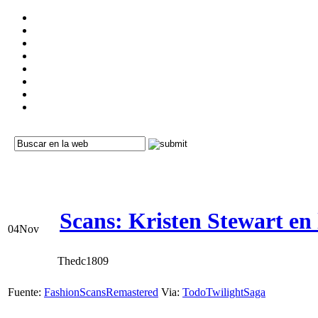
Scans: Kristen Stewart en
04
Nov
Thedc1809
Fuente:
FashionScansRemastered
Via:
TodoTwilightSaga