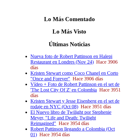
Lo
Más
Comentado
Lo
Más
Visto
Últimas
Noticias
Nueva foto de Robert Pattinson en Halepi
Restaurant en Londres (Nov 24)
Hace 3906
días
Kristen Stewart como Coco Chanel en Corto
"Once and Forever"
Hace 3906 días
Vídeo + Foto de Robert Pattinson en el set de
'The Lost City Of Z' en Colombia
Hace 3951
días
Kristen Stewart y Jesse Eisenberg en el set de
rodaje en NYC (Oct 08)
Hace 3951 días
El Nuevo libro de Twilight por Stephenie
Meyer, "Life and Death: Twilight
Reimagined"
Hace 3954 días
Robert Pattinson llegando a Colombia (Oct
01)
Hace 3954 días