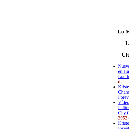
Lo
M
Úl
Nueva
en Ha
Londr
días
Krist
Chane
Forev
Vídeo
Pattin
City 
3953 
Kriste
Eisenb