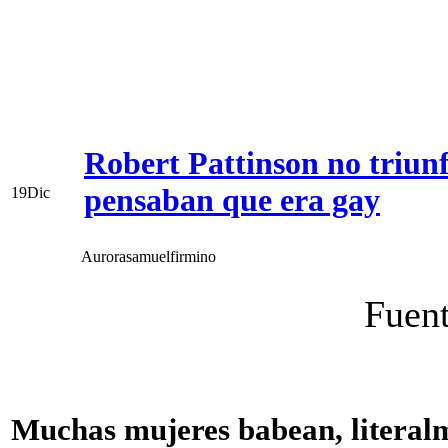
Robert Pattinson no triun
pensaban que era gay
19
Dic
Aurorasamuelfirmino
Fuen
Muchas mujeres babean, literalm