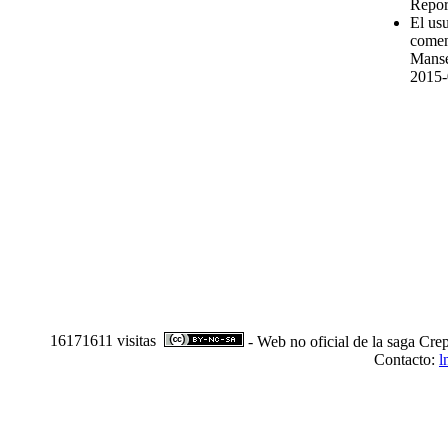
Repor
El us
comen
Manse
2015-
16171611 visitas
- Web no oficial de la saga Crep
Contacto:
l