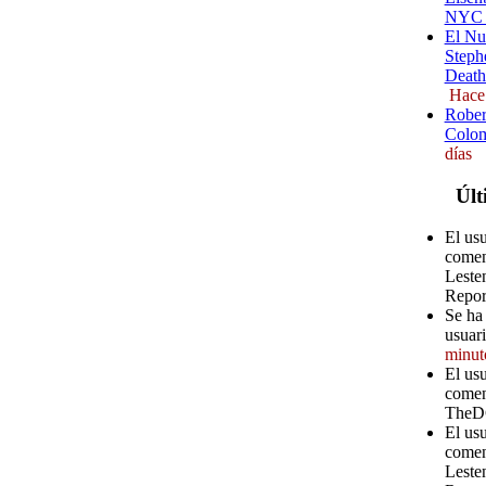
NYC (
El Nu
Steph
Death
Hace
Rober
Colom
días
Últ
El us
comen
Leste
Repor
Se ha 
usuari
minut
El usu
comen
TheD
El us
comen
Leste