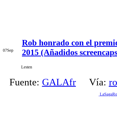
Rob honrado con el premi
2015 (Añadidos screencaps
07
Sep
Lesten
Fuente:
GALAfr
Vía:
r
LaSagaRo