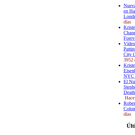
Nueva
en Ha
Londr
días
Krist
Chane
Forev
Vídeo
Pattin
City 
3952 
Kriste
Eisenb
NYC (
El Nu
Steph
Death
Hace
Rober
Colom
días
Últ