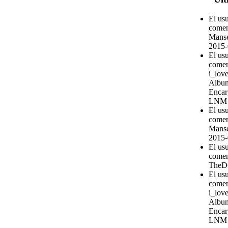
El us
comen
Manse
2015-
El us
comen
i_love
Album
Encar
LNM
El us
comen
Manse
2015-
El us
comen
TheD
El us
comen
i_love
Album
Encar
LNM