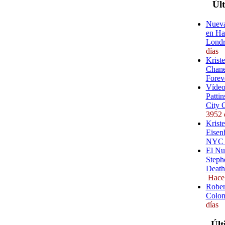
Úl
Nueva
en Ha
Londr
días
Krist
Chane
Forev
Vídeo
Pattin
City 
3952 
Kriste
Eisenb
NYC (
El Nu
Steph
Death
Hace
Rober
Colom
días
Últ