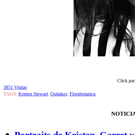
Click pa
3851 Visitas
TAGS:
Kristen Stewart
,
Outtakes
,
Florabotanica
NOTICIA
Portraits de Kristen, Garret