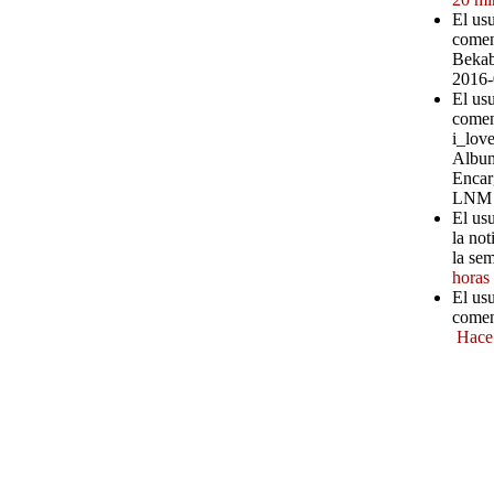
El us
comen
Bekab
2016-
El us
comen
i_love
Album
Encar
LNM
El us
la not
la se
horas
El us
comen
Hace