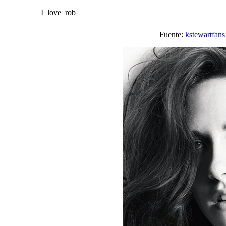
I_love_rob
Fuente:
kstewartfans