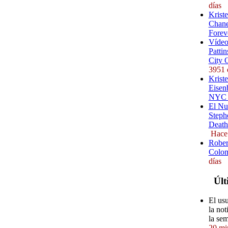
días
Krist
Chane
Forev
Vídeo
Pattin
City 
3951 
Kriste
Eisenb
NYC (
El Nu
Steph
Death
Hace
Rober
Colom
días
Últ
El us
la not
la se
20 mi