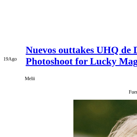
Nuevos outtakes UHQ de 
Photoshoot for Lucky Mag
19
Ago
Melii
Fue