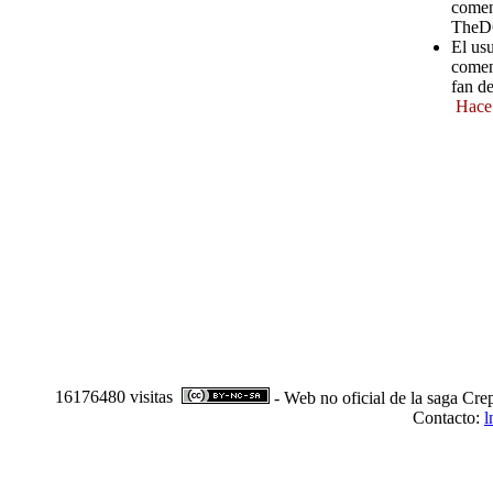
comen
TheD
El us
comen
fan d
Hace
16176480 visitas
- Web no oficial de la saga Cre
Contacto:
l