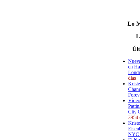
Lo
M
Úl
Nueva
en Ha
Londr
días
Krist
Chane
Forev
Vídeo
Pattin
City 
3954 
Kriste
Eisenb
NYC (
El Nu