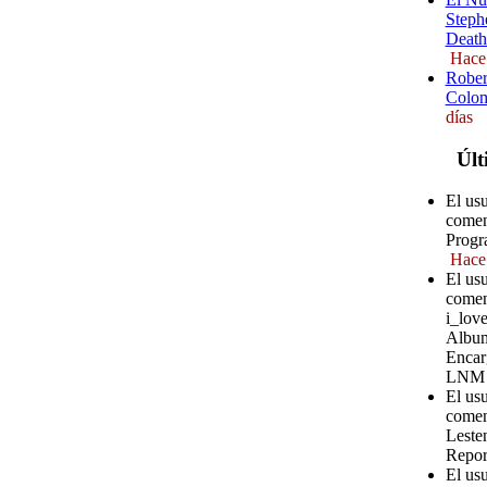
Steph
Death
Hace
Rober
Colom
días
Últ
El us
comen
Progr
Hace
El us
comen
i_love
Album
Encar
LNM
El us
comen
Leste
Repor
El us