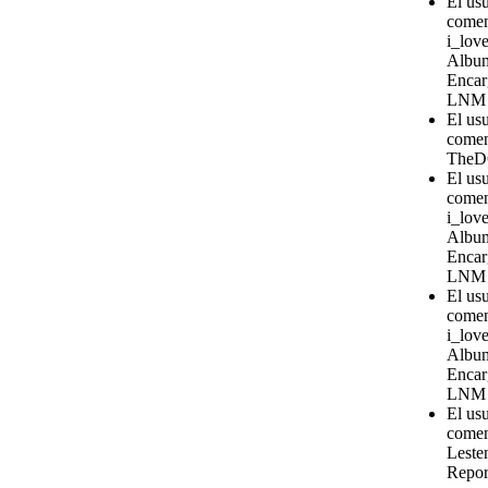
El us
comen
i_love
Album
Encar
LNM
El us
comen
TheD
El us
comen
i_love
Album
Encar
LNM
El us
comen
i_love
Album
Encar
LNM
El us
comen
Leste
Repor