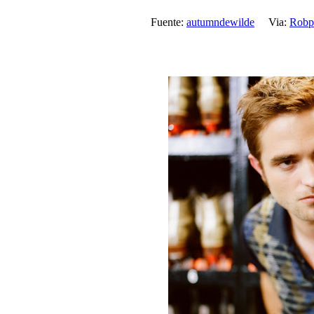
Fuente:
autumndewilde
Via:
Robpa