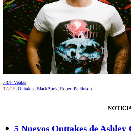
3878 Visitas
TAGS:
Outtakes
,
BlackBook
,
Robert Patitinson
NOTICIA
5 Nuevos Outtakes de Ashley