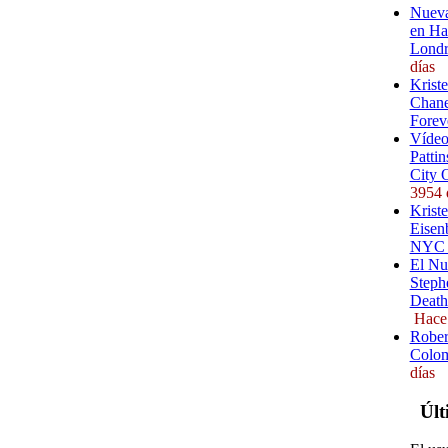
Nueva
en Ha
Londr
días
Krist
Chane
Forev
Vídeo
Pattin
City 
3954 
Kriste
Eisenb
NYC (
El Nu
Steph
Death
Hace
Rober
Colom
días
Últ