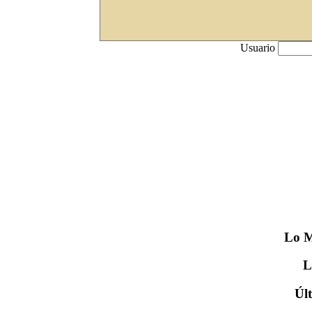
Usuario
Lo
M
Úl