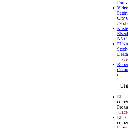
Forev
Vídeo
Pattin
City 
3953 
Kriste
Eisenb
NYC (
El Nu
Steph
Death
Hace
Rober
Colom
días
Últ
El usu
comen
Progr
Hace
El usu
comen
i_love