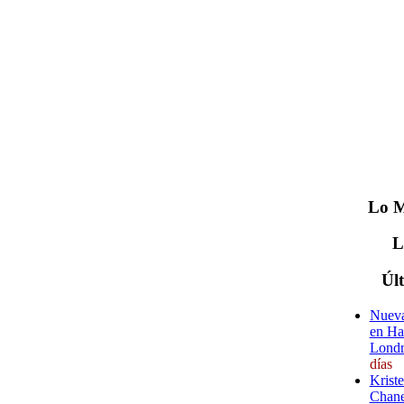
Lo
M
Úl
Nueva
en Ha
Londr
días
Krist
Chane