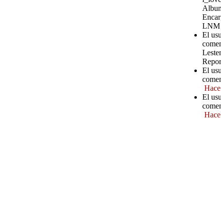
Album
Encar
LNM
El us
comen
Leste
Repor
El us
comen
Hace
El usu
comen
Hace