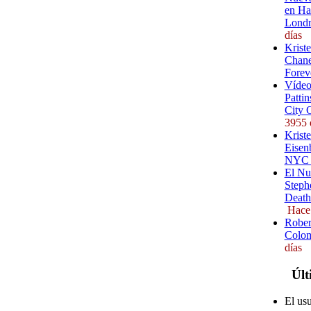
en Ha
Londr
días
Krist
Chane
Forev
Vídeo
Pattin
City 
3955 
Kriste
Eisenb
NYC (
El Nu
Steph
Death
Hace
Rober
Colom
días
Últ
El usu