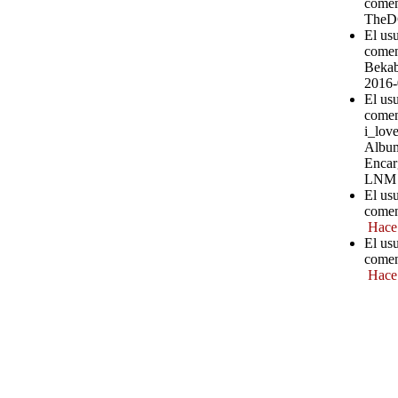
comen
TheD
El us
comen
Bekab
2016-
El usu
comen
i_love
Album
Encar
LNM
El us
comen
Hace
El us
comen
Hace