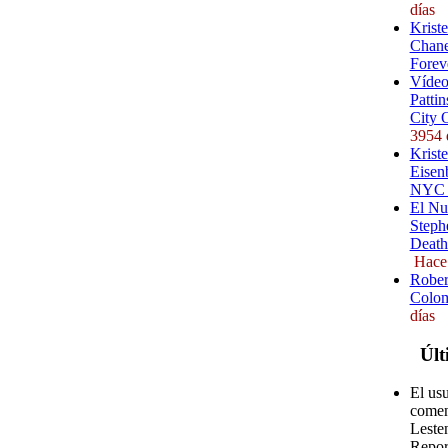
días
Krist
Chane
Forev
Vídeo
Pattin
City 
3954 
Kriste
Eisenb
NYC (
El Nu
Steph
Death
Hace
Rober
Colom
días
Últ
El us
comen
Leste
Repor