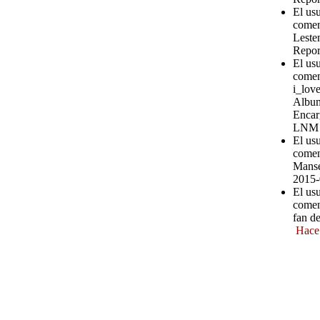
El us
comen
Leste
Repor
El us
comen
i_love
Album
Encar
LNM
El us
comen
Manse
2015-
El us
comen
fan d
Hace