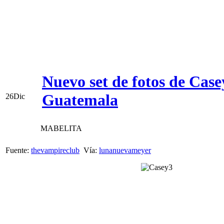
Nuevo set de fotos de Cas
Guatemala
26
Dic
MABELITA
Fuente:
thevampireclub
Vía:
lunanuevameyer