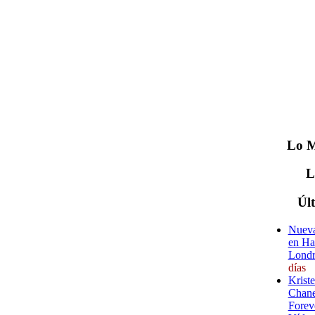
Lo
M
Úl
Nueva
en Ha
Londr
días
Krist
Chane
Forev