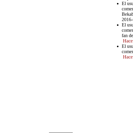
El us
comen
Bekab
2016-
El us
comen
fan d
Hace
El us
comen
Hace