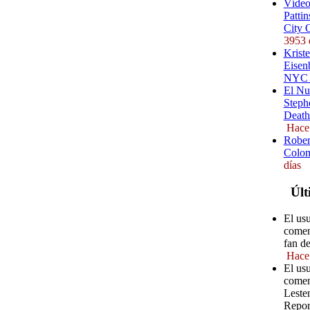
Vídeo
Pattin
City 
3953 
Kriste
Eisenb
NYC (
El Nu
Steph
Death
Hace
Rober
Colom
días
Últ
El usu
comen
fan d
Hace
El us
comen
Leste
Repor