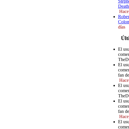
Steph
Death
Hace
Rober
Colom
días
Últ
El us
comen
TheD
El us
comen
fan d
Hace
El us
comen
TheD
El us
comen
fan d
Hace
El usu
comen