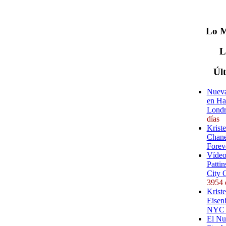
Lo
M
Úl
Nueva
en Ha
Londr
días
Krist
Chane
Forev
Vídeo
Pattin
City 
3954 
Kriste
Eisenb
NYC (
El Nu