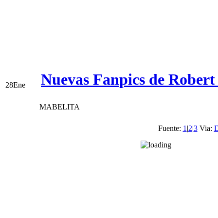
Nuevas Fanpics de Robert
28
Ene
MABELITA
Fuente:
1
|
2
|
3
Via:
D