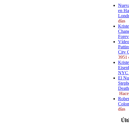
Nueva
en Ha
Londr
días
Krist
Chane
Forev
Vídeo
Pattin
City 
3951 
Kriste
Eisenb
NYC (
El Nu
Steph
Death
Hace
Rober
Colom
días
Últ