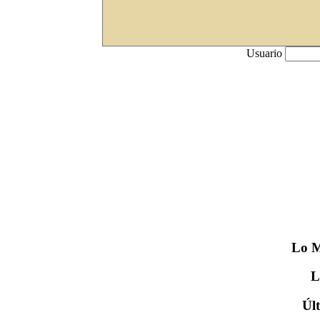
Usuario
Lo
M
Úl