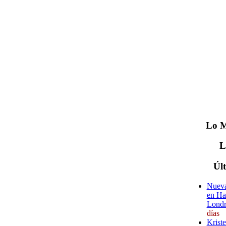
Lo
M
Úl
Nueva
en Ha
Londr
días
Krist