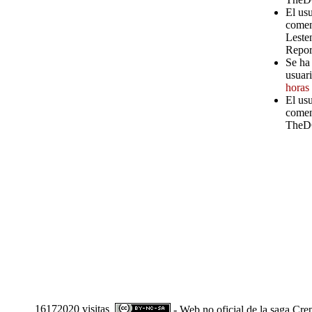
El us
comen
Leste
Repor
Se ha 
usuari
horas
El usu
comen
TheD
16172020 visitas
- Web no oficial de la saga Cre