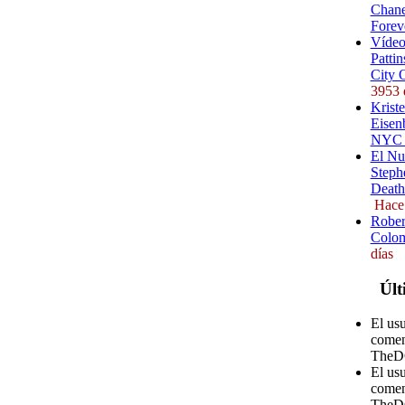
Chane
Forev
Vídeo
Pattin
City 
3953 
Kriste
Eisenb
NYC (
El Nu
Steph
Death
Hace
Rober
Colom
días
Últ
El us
comen
TheD
El us
comen
TheD