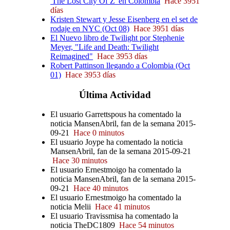
'The Lost City Of Z' en Colombia
Hace 3951
días
Kristen Stewart y Jesse Eisenberg en el set de
rodaje en NYC (Oct 08)
Hace 3951 días
El Nuevo libro de Twilight por Stephenie
Meyer, "Life and Death: Twilight
Reimagined"
Hace 3953 días
Robert Pattinson llegando a Colombia (Oct
01)
Hace 3953 días
Última
Actividad
El usuario Garrettspous ha comentado la
noticia MansenAbril, fan de la semana 2015-
09-21
Hace 0 minutos
El usuario Joype ha comentado la noticia
MansenAbril, fan de la semana 2015-09-21
Hace 30 minutos
El usuario Ernestmoigo ha comentado la
noticia MansenAbril, fan de la semana 2015-
09-21
Hace 40 minutos
El usuario Ernestmoigo ha comentado la
noticia Melii
Hace 41 minutos
El usuario Travissmisa ha comentado la
noticia TheDC1809
Hace 54 minutos