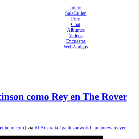
Inicio
SalaCullen
Foro
Chat
Álbumes
Videos
Encuestas
WebAmigas
tinson como Rey en The Rover
ettheim.com
| vía
RPAustralia
/
pattinsonworld
lunanuevameyer