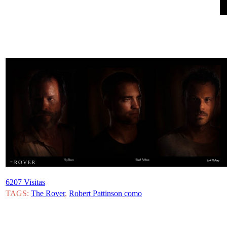
6207 Visitas
TAGS:
The Rover
,
Robert Pattinson como