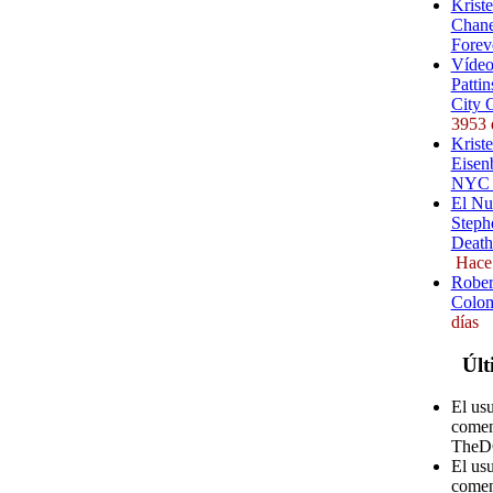
Krist
Chane
Forev
Vídeo
Pattin
City 
3953 
Kriste
Eisenb
NYC (
El Nu
Steph
Death
Hace
Rober
Colom
días
Últ
El us
comen
TheD
El us
comen