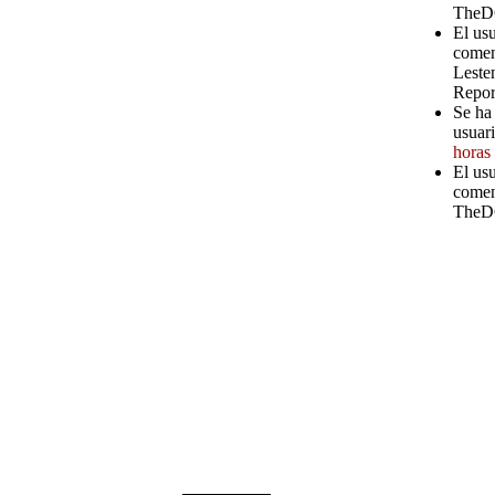
TheD
El us
comen
Leste
Repor
Se ha 
usuari
horas
El usu
comen
TheD