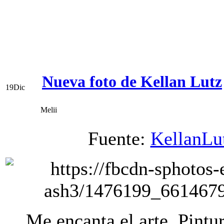
Nueva foto de Kellan Lutz
19
Dic
Melii
Fuente:
KellanLu
Me encanta el arte. Pint