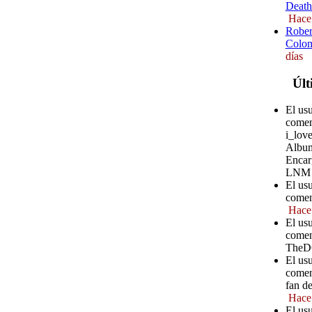
Death
Hace
Rober
Colom
días
Últ
El us
comen
i_love
Album
Encar
LNM
El us
comen
Hace
El us
comen
TheD
El us
comen
fan d
Hace
El us