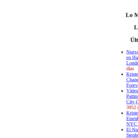
Lo
M
Úl
Nueva
en Ha
Londr
días
Krist
Chane
Forev
Vídeo
Pattin
City 
3952 
Kriste
Eisenb
NYC (
El Nu
Steph