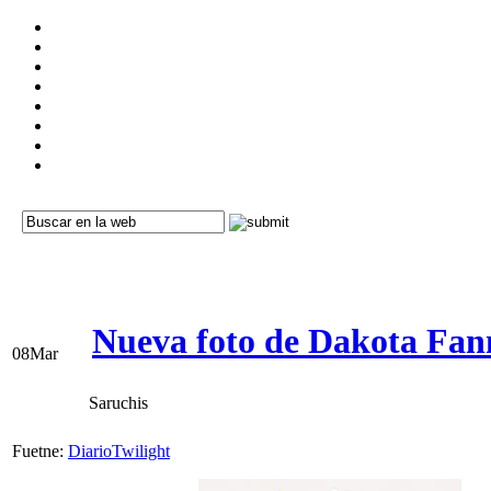
Nueva foto de Dakota Fann
08
Mar
Saruchis
Fuetne:
DiarioTwilight