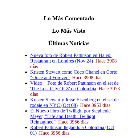
Lo
Más
Comentado
Lo
Más
Visto
Últimas
Noticias
Nueva foto de Robert Pattinson en Halepi
Restaurant en Londres (Nov 24)
Hace 3908
días
Kristen Stewart como Coco Chanel en Corto
"Once and Forever"
Hace 3908 días
Vídeo + Foto de Robert Pattinson en el set de
'The Lost City Of Z' en Colombia
Hace 3953
días
Kristen Stewart y Jesse Eisenberg en el set de
rodaje en NYC (Oct 08)
Hace 3953 días
El Nuevo libro de Twilight por Stephenie
Meyer, "Life and Death: Twilight
Reimagined"
Hace 3956 días
Robert Pattinson llegando a Colombia (Oct
01)
Hace 3956 días