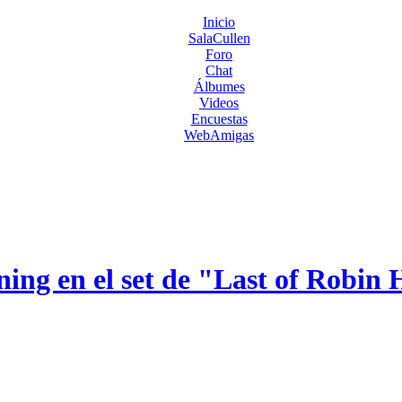
Inicio
SalaCullen
Foro
Chat
Álbumes
Videos
Encuestas
WebAmigas
ing en el set de "Last of Robin