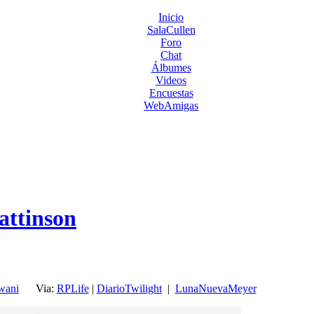
Inicio
SalaCullen
Foro
Chat
Álbumes
Videos
Encuestas
WebAmigas
attinson
wani
Via:
RPLife
|
DiarioTwilight
|
LunaNuevaMeyer