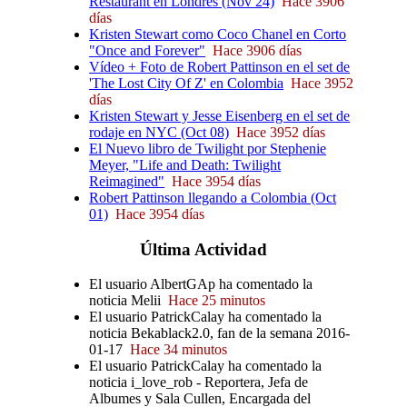
Restaurant en Londres (Nov 24)
Hace 3906
días
Kristen Stewart como Coco Chanel en Corto
"Once and Forever"
Hace 3906 días
Vídeo + Foto de Robert Pattinson en el set de
'The Lost City Of Z' en Colombia
Hace 3952
días
Kristen Stewart y Jesse Eisenberg en el set de
rodaje en NYC (Oct 08)
Hace 3952 días
El Nuevo libro de Twilight por Stephenie
Meyer, "Life and Death: Twilight
Reimagined"
Hace 3954 días
Robert Pattinson llegando a Colombia (Oct
01)
Hace 3954 días
Última
Actividad
El usuario AlbertGAp ha comentado la
noticia Melii
Hace 25 minutos
El usuario PatrickCalay ha comentado la
noticia Bekablack2.0, fan de la semana 2016-
01-17
Hace 34 minutos
El usuario PatrickCalay ha comentado la
noticia i_love_rob - Reportera, Jefa de
Albumes y Sala Cullen, Encargada del