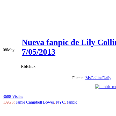
Nueva fanpic de Lily Col
7/05/2013
08
May
RbBlack
Fuente:
MsCollinsDaily
3688 Visitas
TAGS:
Jamie Campbell Bower
,
NYC
,
fanpic