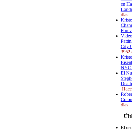
en Ha
Londr
días
Krist
Chane
Forev
Vídeo
Pattin
City 
3952 
Kriste
Eisenb
NYC (
El Nu
Steph
Death
Hace
Rober
Colom
días
Últ
El us