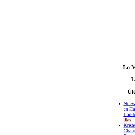
Lo
M
Úl
Nueva
en Ha
Londr
días
Krist
Chane