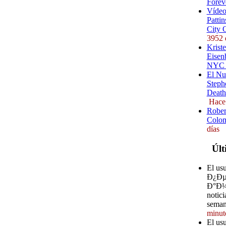
Forev
Vídeo
Pattin
City 
3952 
Kriste
Eisenb
NYC (
El Nu
Steph
Death
Hace
Rober
Colom
días
Últ
El u
Ð¿Ð
Ð°Ð¼ 
notici
seman
minut
El us