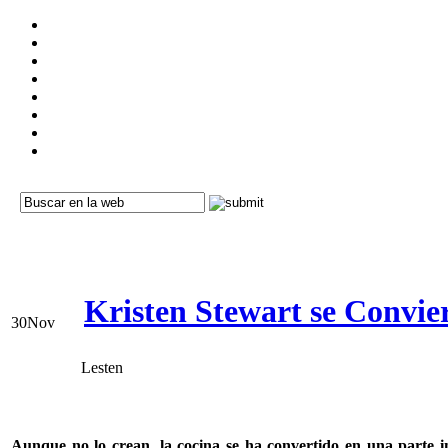
Kristen Stewart se Convie
30
Nov
Lesten
Aunque no lo crean, la cocina se ha
convertido en una parte i