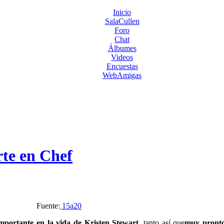
Inicio
SalaCullen
Foro
Chat
Álbumes
Videos
Encuestas
WebAmigas
rte en Chef
Fuente:
15a20
mportante en la vida de Kristen Stewart
, tanto así que
muy pront