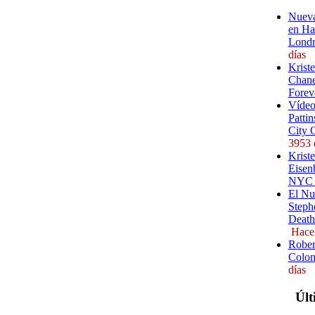
Nueva
en Ha
Londr
días
Krist
Chane
Forev
Vídeo
Pattin
City 
3953 
Kriste
Eisenb
NYC (
El Nu
Steph
Death
Hace
Rober
Colom
días
Últ