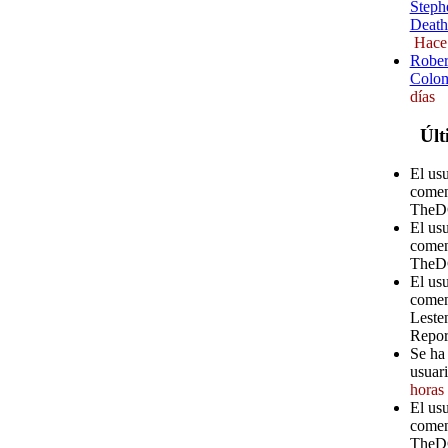
Steph
Death
Hace
Rober
Colom
días
Últ
El us
comen
TheD
El us
comen
TheD
El us
comen
Leste
Repor
Se ha 
usuari
horas
El usu
comen
TheD