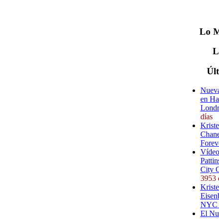
Lo
M
Úl
Nueva
en Ha
Londr
días
Krist
Chane
Forev
Vídeo
Pattin
City 
3953 
Kriste
Eisenb
NYC (
El Nu