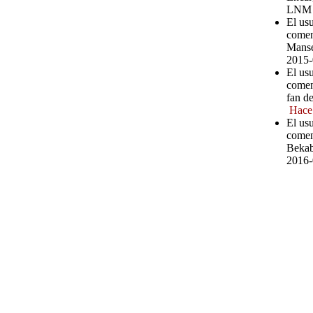
LNM
El us
comen
Manse
2015-
El us
comen
fan d
Hace
El us
comen
Bekab
2016-