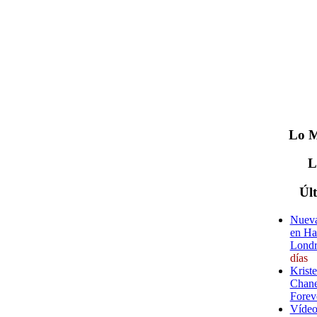
Lo
M
Úl
Nueva
en Ha
Londr
días
Krist
Chane
Forev
Vídeo