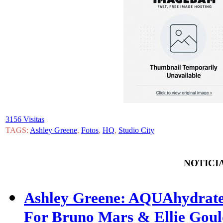
3156 Visitas
TAGS:
Ashley Greene
,
Fotos
,
HQ
,
Studio City
NOTICIA
Ashley Greene: AQUAhydrate
For Bruno Mars & Ellie Goul