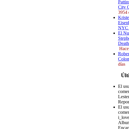
Pattin
City 
3954 
Kriste
Eisenb
NYC (
El Nu
Steph
Death
Hace
Rober
Colom
días
Últ
El us
comen
Leste
Repor
El us
comen
i_love
Album
Encar