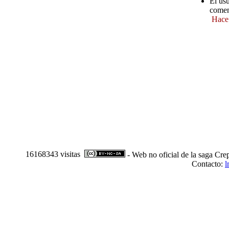
El us
comen
Hace
16168343 visitas
- Web no oficial de la saga Cre
Contacto:
l