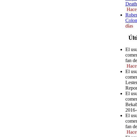
Death
Hace
Rober
Colom
días
Últ
El usu
comen
fan d
Hace
El us
comen
Leste
Repor
El us
comen
Bekab
2016-
El us
comen
fan d
Hace