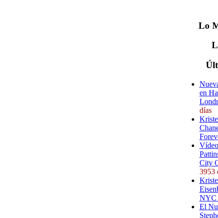
Lo
M
Úl
Nueva
en Ha
Londr
días
Krist
Chane
Forev
Vídeo
Pattin
City 
3953 
Kriste
Eisenb
NYC (
El Nu
Steph