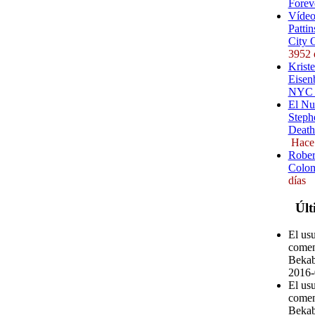
Forev
Vídeo
Pattin
City 
3952 
Kriste
Eisenb
NYC (
El Nu
Steph
Death
Hace
Rober
Colom
días
Últ
El us
comen
Bekab
2016-
El us
comen
Bekab