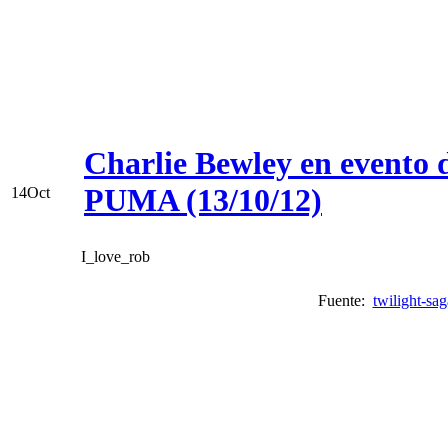
Charlie Bewley en evento 
PUMA (13/10/12)
14
Oct
I_love_rob
Fuente:
twilight-sag