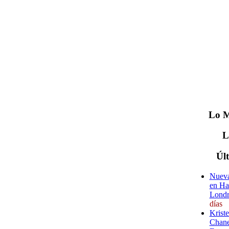
Lo
M
Úl
Nueva
en Ha
Londr
días
Krist
Chane