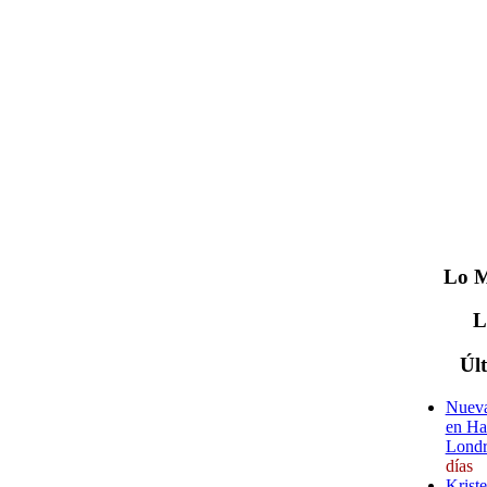
Lo
M
Úl
Nueva
en Ha
Londr
días
Krist