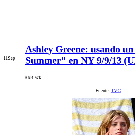
Ashley Greene: usando un b
Summer" en NY 9/9/13 (
11
Sep
RbBlack
Fuente:
TVC
V