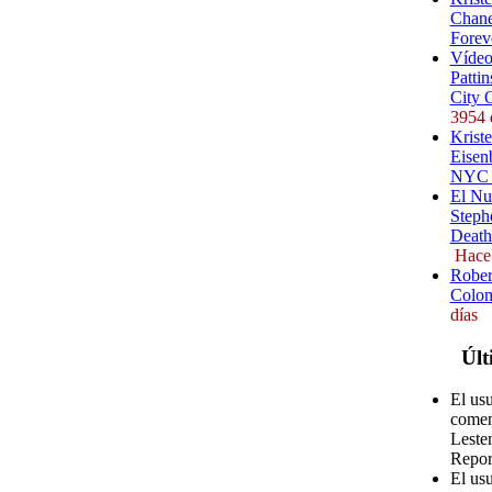
Chane
Forev
Vídeo
Pattin
City 
3954 
Kriste
Eisenb
NYC (
El Nu
Steph
Death
Hace
Rober
Colom
días
Últ
El us
comen
Leste
Repor
El us