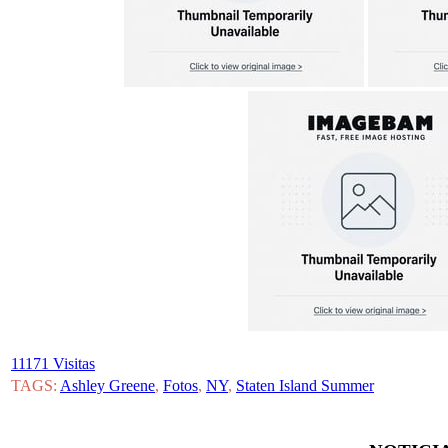
11171 Visitas
TAGS:
Ashley Greene
,
Fotos
,
NY
,
Staten Island Summer