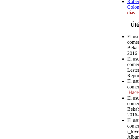
Rober
Colom
días
Últ
El us
comen
Bekab
2016-
El us
comen
Leste
Repor
El us
comen
Hace
El us
comen
Bekab
2016-
El us
comen
i_love
Album