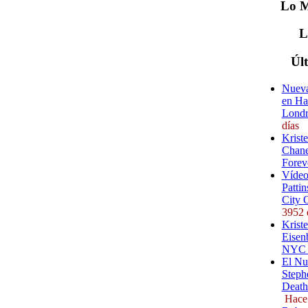
Lo
M
Úl
Nueva
en Ha
Londr
días
Krist
Chane
Forev
Vídeo
Pattin
City 
3952 
Kriste
Eisenb
NYC (
El Nu
Steph
Death
Hace