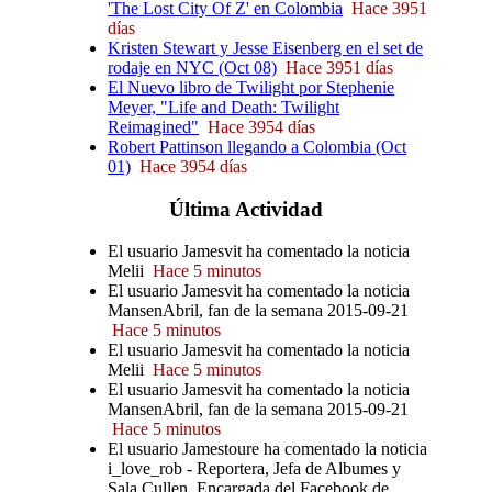
'The Lost City Of Z' en Colombia
Hace 3951
días
Kristen Stewart y Jesse Eisenberg en el set de
rodaje en NYC (Oct 08)
Hace 3951 días
El Nuevo libro de Twilight por Stephenie
Meyer, "Life and Death: Twilight
Reimagined"
Hace 3954 días
Robert Pattinson llegando a Colombia (Oct
01)
Hace 3954 días
Última
Actividad
El usuario Jamesvit ha comentado la noticia
Melii
Hace 5 minutos
El usuario Jamesvit ha comentado la noticia
MansenAbril, fan de la semana 2015-09-21
Hace 5 minutos
El usuario Jamesvit ha comentado la noticia
Melii
Hace 5 minutos
El usuario Jamesvit ha comentado la noticia
MansenAbril, fan de la semana 2015-09-21
Hace 5 minutos
El usuario Jamestoure ha comentado la noticia
i_love_rob - Reportera, Jefa de Albumes y
Sala Cullen, Encargada del Facebook de