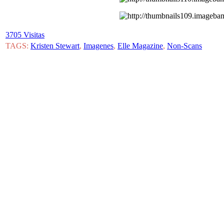
3705 Visitas
TAGS:
Kristen Stewart
,
Imagenes
,
Elle Magazine
,
Non-Scans