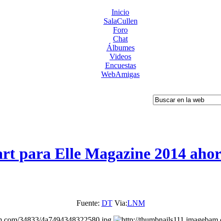
Inicio
SalaCullen
Foro
Chat
Álbumes
Videos
Encuestas
WebAmigas
art para Elle Magazine 2014 aho
Fuente:
DT
Via:
LNM