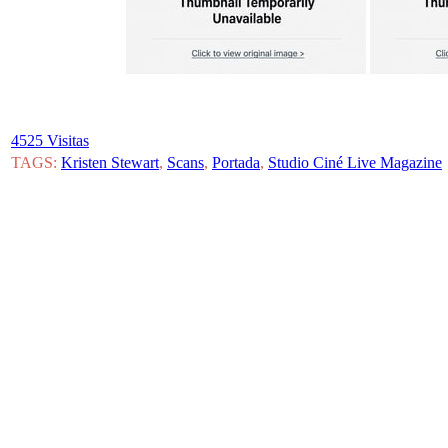
4525 Visitas
TAGS:
Kristen Stewart
,
Scans
,
Portada
,
Studio Ciné Live Magazine