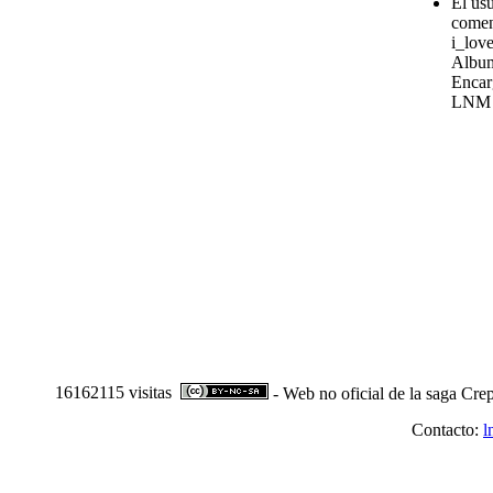
El us
comen
i_love
Album
Encar
LNM
16162115 visitas
- Web no oficial de la saga Crep
Contacto:
l