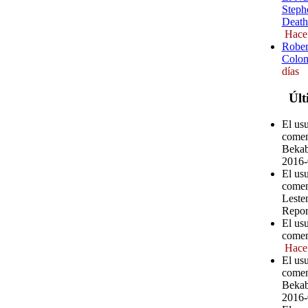
Steph
Death
Hace
Rober
Colom
días
Últ
El us
comen
Bekab
2016-
El us
comen
Leste
Repor
El us
comen
Hace
El us
comen
Bekab
2016-