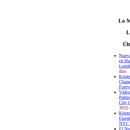
Lo
M
Úl
Nueva
en Ha
Londr
días
Krist
Chane
Forev
Vídeo
Pattin
City 
3952 
Kriste
Eisenb
NYC (
El Nu