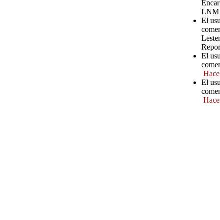
Encar
LNM
El us
comen
Leste
Repor
El us
comen
Hace
El usu
comen
Hace