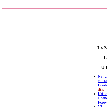
Lo
M
Úl
Nueva
en Ha
Londr
días
Krist
Chane
Forev
Vídeo