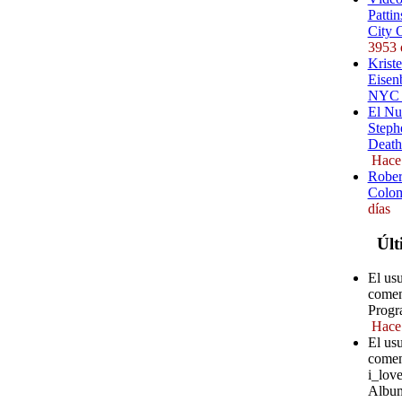
Pattin
City 
3953 
Kriste
Eisenb
NYC (
El Nu
Steph
Death
Hace
Rober
Colom
días
Últ
El usu
comen
Progr
Hace
El usu
comen
i_love
Album