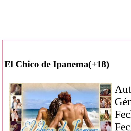
El Chico de Ipanema(+18)
Aut
Gén
Fec
Fec