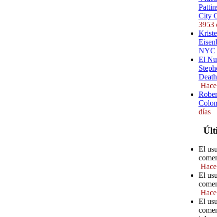
Pattin
City 
3953 
Kriste
Eisenb
NYC (
El Nu
Steph
Death
Hace
Rober
Colom
días
Últ
El us
comen
Hace
El usu
comen
Hace
El usu
comen