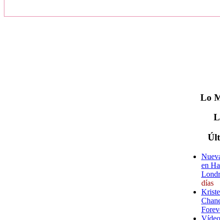
Lo
M
Úl
Nueva
en Ha
Londr
días
Krist
Chane
Forev
Vídeo