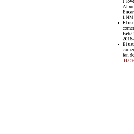
i_love
Album
Encar
LNM
El usu
comen
Bekab
2016-
El usu
comen
fan d
Hace