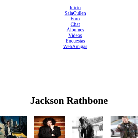
Inicio
SalaCullen
Foro
Chat
Álbumes
Videos
Encuestas
WebAmigas
Jackson Rathbone