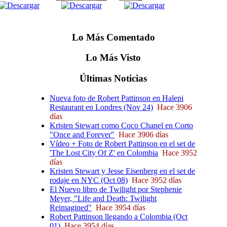
Lo
Más
Comentado
Lo
Más
Visto
Últimas
Noticias
Nueva foto de Robert Pattinson en Halepi
Restaurant en Londres (Nov 24)
Hace 3906
días
Kristen Stewart como Coco Chanel en Corto
"Once and Forever"
Hace 3906 días
Vídeo + Foto de Robert Pattinson en el set de
'The Lost City Of Z' en Colombia
Hace 3952
días
Kristen Stewart y Jesse Eisenberg en el set de
rodaje en NYC (Oct 08)
Hace 3952 días
El Nuevo libro de Twilight por Stephenie
Meyer, "Life and Death: Twilight
Reimagined"
Hace 3954 días
Robert Pattinson llegando a Colombia (Oct
01)
Hace 3954 días