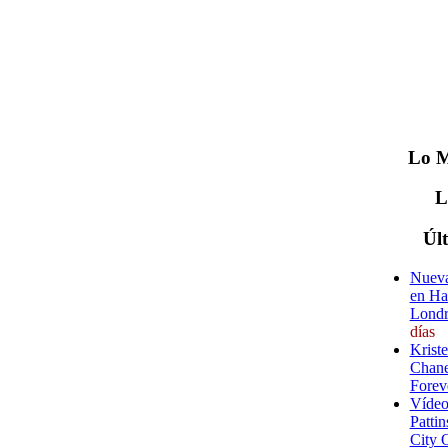
Lo
M
Úl
Nueva
en Ha
Londr
días
Krist
Chane
Forev
Vídeo
Pattin
City 