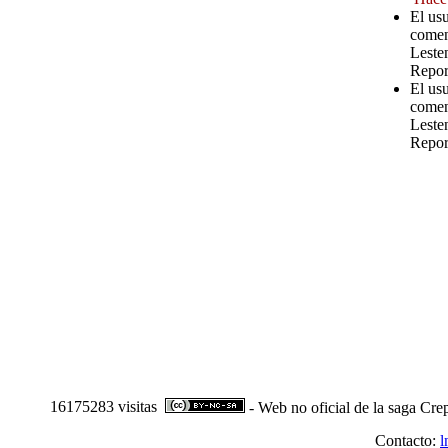
El us
comen
Leste
Repor
El us
comen
Leste
Repor
16175283 visitas
- Web no oficial de la saga Cre
Contacto:
l