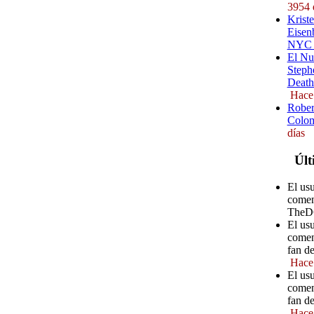
3954 
Kriste
Eisenb
NYC (
El Nu
Steph
Death
Hace
Rober
Colom
días
Últ
El us
comen
TheD
El us
comen
fan d
Hace
El usu
comen
fan d
Hace