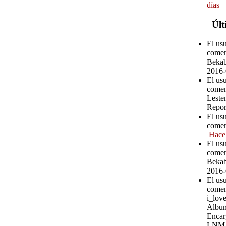
días
Últ
El us
comen
Bekab
2016-
El us
comen
Leste
Repor
El us
comen
Hace
El us
comen
Bekab
2016-
El us
comen
i_love
Album
Encar
LNM