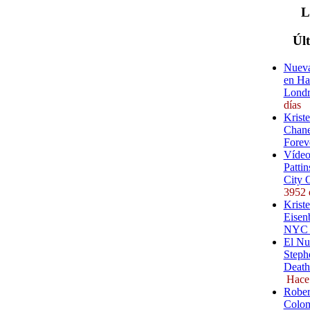
Úl
Nueva
en Ha
Londr
días
Krist
Chane
Forev
Vídeo
Pattin
City 
3952 
Kriste
Eisenb
NYC (
El Nu
Steph
Death
Hace
Rober
Colom