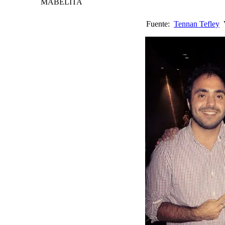
MABELITA
Fuente:
Tennan Tefley
V