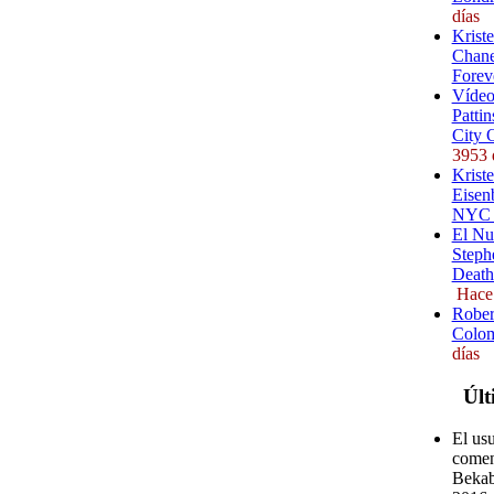
días
Krist
Chane
Forev
Vídeo
Pattin
City 
3953 
Kriste
Eisenb
NYC (
El Nu
Steph
Death
Hace
Rober
Colom
días
Últ
El us
comen
Bekab