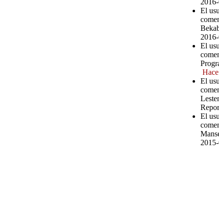
2016-
El us
comen
Bekab
2016-
El us
comen
Progr
Hace
El us
comen
Leste
Repor
El us
comen
Manse
2015-