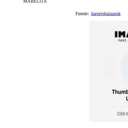
MABELITA
Fuente:
harpersbazaaruk
V