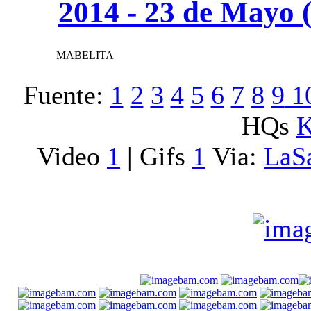
2014 - 23 de Mayo (
MABELITA
Fuente:
1
2
3
4
5
6
7
8
9
1
HQs
K
Video
1
| Gifs
1
Via:
LaS