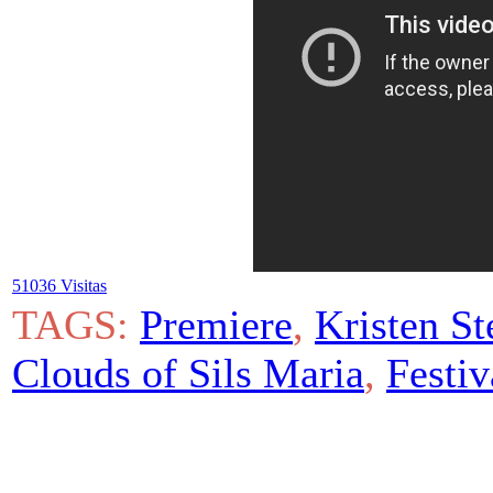
51036 Visitas
TAGS:
Premiere
,
Kristen St
Clouds of Sils Maria
,
Festi