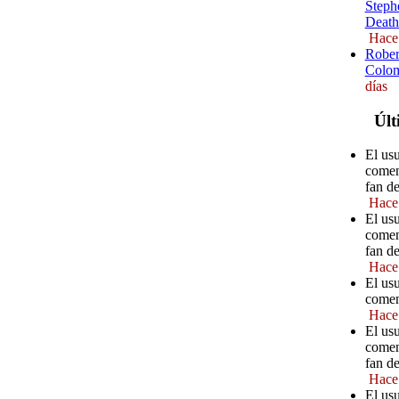
Steph
Death
Hace
Rober
Colom
días
Últ
El us
comen
fan d
Hace
El usu
comen
fan d
Hace
El usu
comen
Hace
El us
comen
fan d
Hace
El us