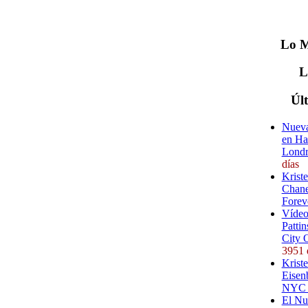
Lo
M
Úl
Nueva
en Ha
Londr
días
Krist
Chane
Forev
Vídeo
Pattin
City 
3951 
Kriste
Eisenb
NYC (
El Nu