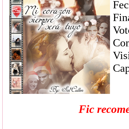
Fec
Fin
Vot
Com
Vis
Cap
Fic recom